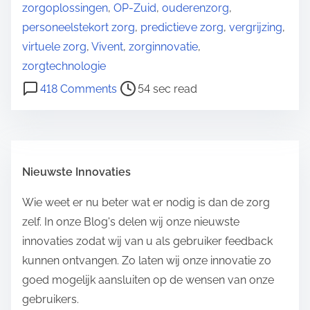
o
zorgoplossingen
,
OP-Zuid
,
ouderenzorg
,
s
personeelstekort zorg
,
predictieve zorg
,
vergrijzing
,
t
virtuele zorg
,
Vivent
,
zorginnovatie
,
r
zorgtechnologie
e
o
418 Comments
54 sec read
a
n
d
D
t
e
i
C
Nieuwste Innovaties
m
L
e
B
Wie weet er nu beter wat er nodig is dan de zorg
G
zelf. In onze Blog's delen wij onze nieuwste
r
innovaties zodat wij van u als gebruiker feedback
o
kunnen ontvangen. Zo laten wij onze innovatie zo
e
goed mogelijk aansluiten op de wensen van onze
p
gebruikers.