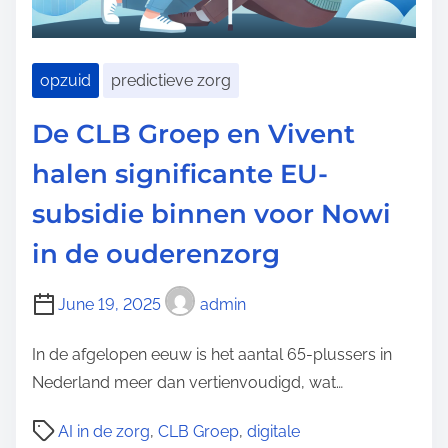
opzuid
predictieve zorg
De CLB Groep en Vivent
halen significante EU-
subsidie binnen voor Nowi
in de ouderenzorg
June 19, 2025
admin
In de afgelopen eeuw is het aantal 65-plussers in
Nederland meer dan vertienvoudigd, wat…
P
AI in de zorg
,
CLB Groep
,
digitale