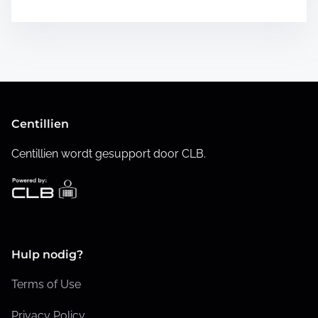
e
n
V
i
v
e
Centillien
n
t
Centillien wordt gesupport door CLB.
h
a
l
e
n
Hulp nodig?
s
Terms of Use
i
g
Privacy
Policy