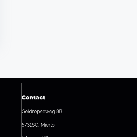
Contact
Geldropseweg 8B
5731SG, Mierlo