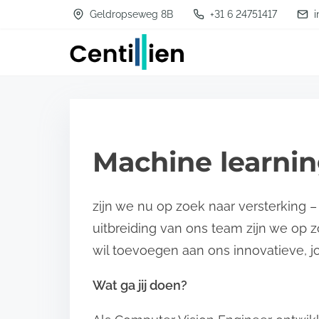
S
Geldropseweg 8B
+31 6 24751417
i
k
i
p
t
o
c
Machine learni
o
n
zijn we nu op zoek naar versterking –
t
uitbreiding van ons team zijn we op 
e
wil toevoegen aan ons innovatieve, j
n
t
Wat ga jij doen?