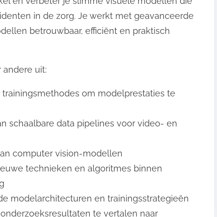
el en verbeter je slimme visuele modellen die
identen in de zorg. Je werkt met geavanceerde
ellen betrouwbaar, efficiënt en praktisch
andere uit:
 trainingsmethodes om modelprestaties te
 schaalbare data pipelines voor video- en
 van computer vision-modellen
ieuwe technieken en algoritmes binnen
ng
e modelarchitecturen en trainingsstrategieën
nderzoeksresultaten te vertalen naar