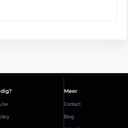
odig?
Meer
 Use
Contact
olicy
Blog