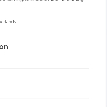
herlands
ion